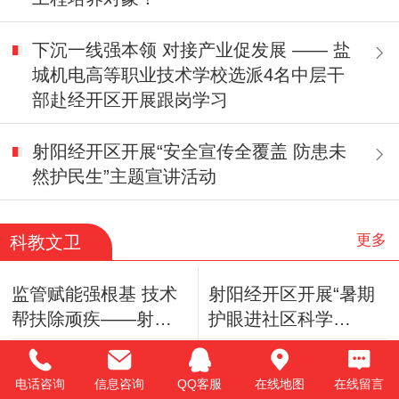
下沉一线强本领 对接产业促发展 —— 盐
城机电高等职业技术学校选派4名中层干
部赴经开区开展跟岗学习
射阳经开区开展“安全宣传全覆盖 防患未
然护民生”主题宣讲活动
更多
科教文卫
监管赋能强根基 技术
射阳经开区开展“暑期
帮扶除顽疾——射阳
护眼进社区科学
县市场监管局开展食
防‘近’护成长”专项科
盐城大丰草堰镇：讲
亭湖区便仓镇开展关
品生产企业塑化剂专
普活动
电话咨询
信息咨询
QQ客服
在线地图
在线留言
战斗故事 忆峥嵘岁月
爱儿童心理健康主题
项帮扶暨监管实操现